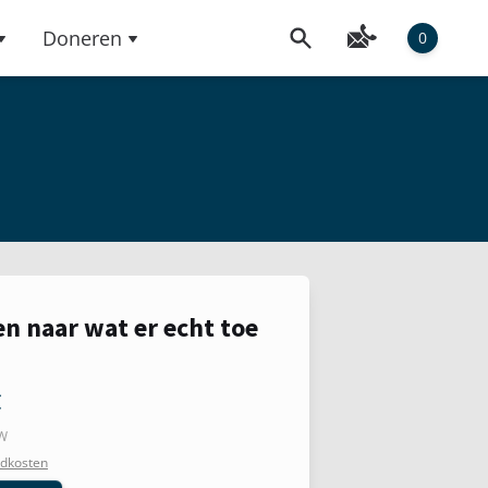
Doneren
0
en naar wat er echt toe
€
TW
dkosten