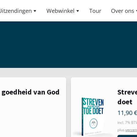
Uitzendingen
Webwinkel
Tour
Over ons
n
 goedheid van God
Strev
doet
11,90
incl. 7% B
plus
verzen