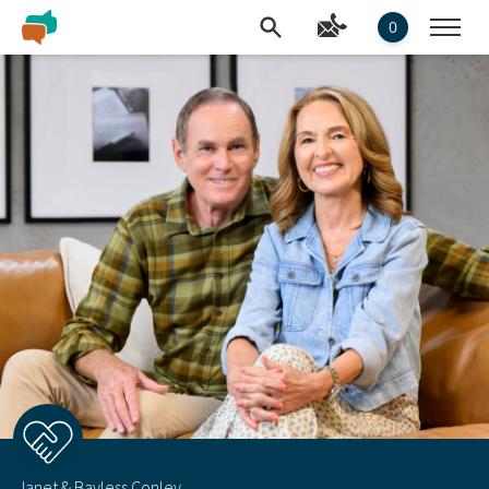
0
Janet & Bayless Conley