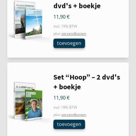
dvd's + boekje
11,90
€
incl. 19% BTW
plus
verzendkosten
toevoegen
Set “Hoop” – 2 dvd's
+ boekje
11,90
€
incl. 19% BTW
plus
verzendkosten
toevoegen