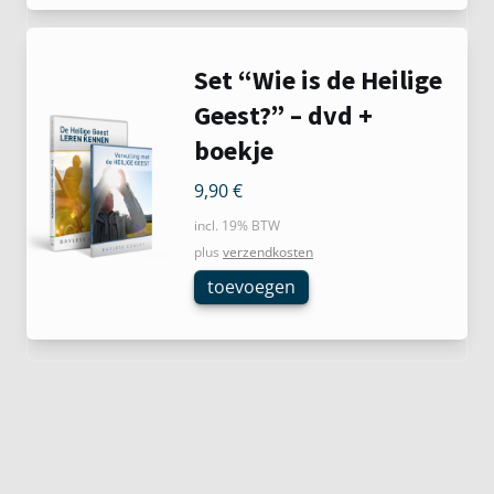
Set “Wie is de Heilige
Geest?” – dvd +
boekje
9,90
€
incl. 19% BTW
plus
verzendkosten
toevoegen