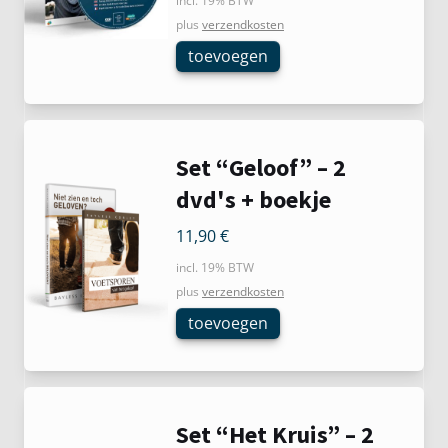
incl. 19% BTW
plus
verzendkosten
toevoegen
Set “Geloof” – 2
dvd's + boekje
11,90
€
incl. 19% BTW
plus
verzendkosten
toevoegen
Set “Het Kruis” – 2