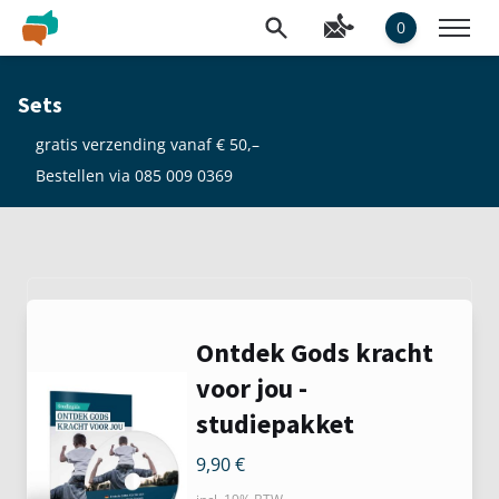
0
Sets
gratis verzending vanaf € 50,–
Bestellen via 085 009 0369
Ontdek Gods kracht
voor jou -
studiepakket
9,90
€