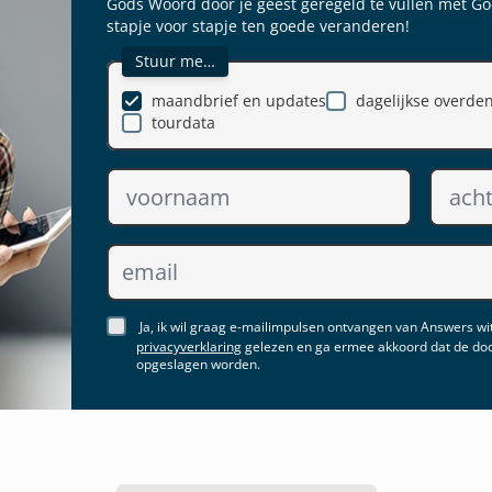
Gods Woord door je geest geregeld te vullen met Go
stapje voor stapje ten goede veranderen!
Stuur me…
maandbrief en updates
dagelijkse overde
tourdata
Ja, ik wil graag e-mailimpulsen ontvangen van Answers wit
privacyverklaring
gelezen en ga ermee akkoord dat de doo
opgeslagen worden.