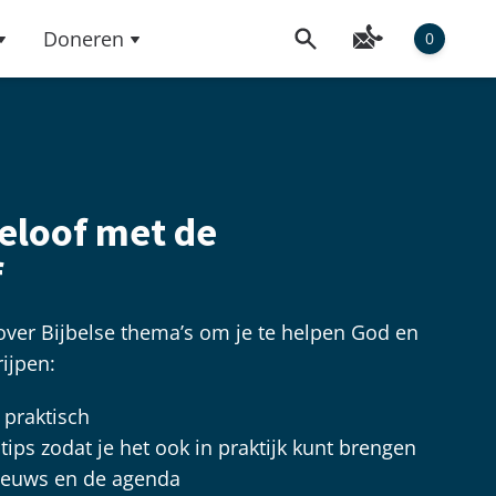
Doneren
0
geloof met de
f
 over Bijbelse thema’s om je te helpen God en
rijpen:
praktisch
ips zodat je het ook in praktijk kunt brengen
 nieuws en de agenda