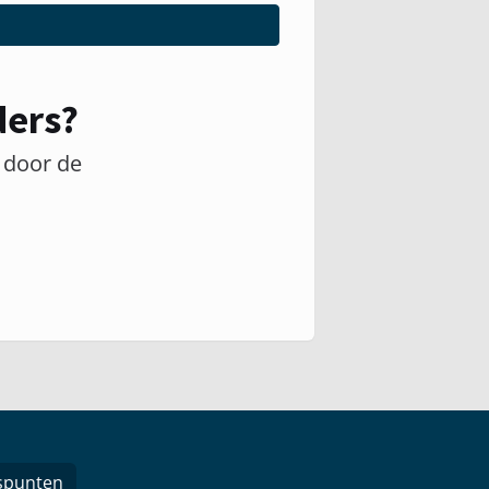
ders?
 door de
spunten