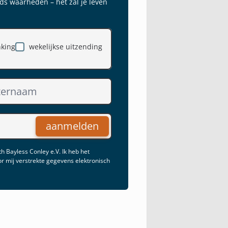
ds waarheden – het zal je leven
nking
wekelijkse uitzending
aanmelden
h Bayless Conley e.V. Ik heb het
r mij verstrekte gegevens elektronisch