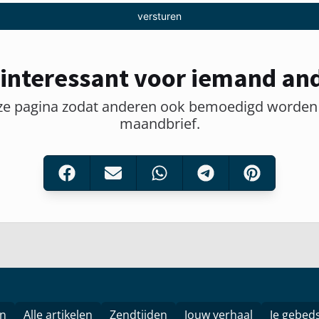
versturen
interessant voor iemand an
ze pagina zodat anderen ook bemoedigd worden
maandbrief.
en
Alle artikelen
Zendtijden
Jouw verhaal
Je gebed