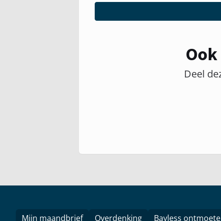
Ook 
Deel de
Mijn maandbrief
Overdenking
Bayless ontmoet