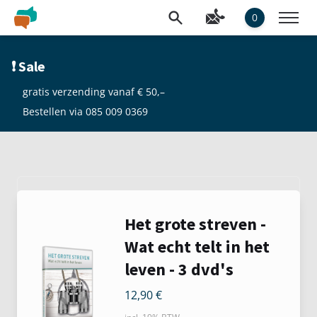
0
❗ Sale
gratis verzending vanaf € 50,–
Bestellen via 085 009 0369
Het grote streven -
Wat echt telt in het
leven - 3 dvd's
12,90
€