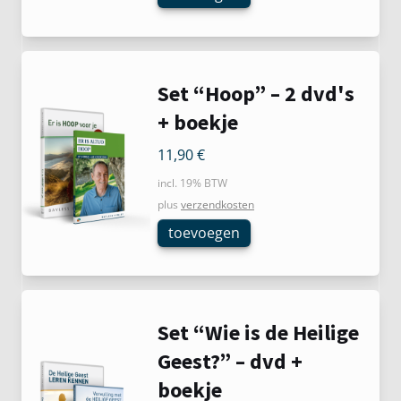
Set “Hoop” – 2 dvd's
+ boekje
11,90
€
incl. 19% BTW
plus
verzendkosten
toevoegen
Set “Wie is de Heilige
Geest?” – dvd +
boekje