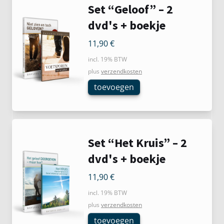
Set “Geloof” – 2
dvd's + boekje
11,90
€
incl. 19% BTW
plus
verzendkosten
toevoegen
Set “Het Kruis” – 2
dvd's + boekje
11,90
€
incl. 19% BTW
plus
verzendkosten
toevoegen