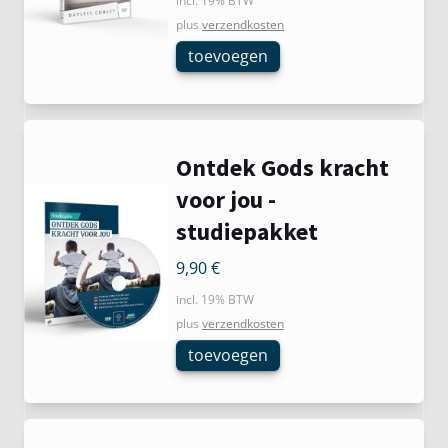
incl. 19% BTW
plus
verzendkosten
toevoegen
Ontdek Gods kracht
voor jou -
studiepakket
9,90
€
incl. 19% BTW
plus
verzendkosten
toevoegen