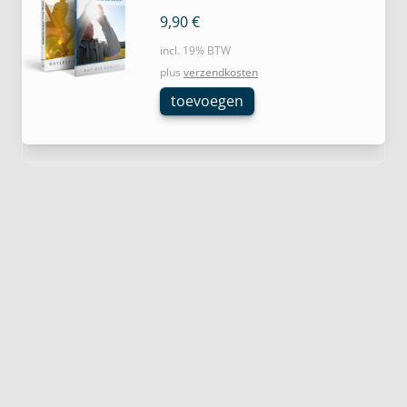
9,90
€
incl. 19% BTW
plus
verzendkosten
toevoegen