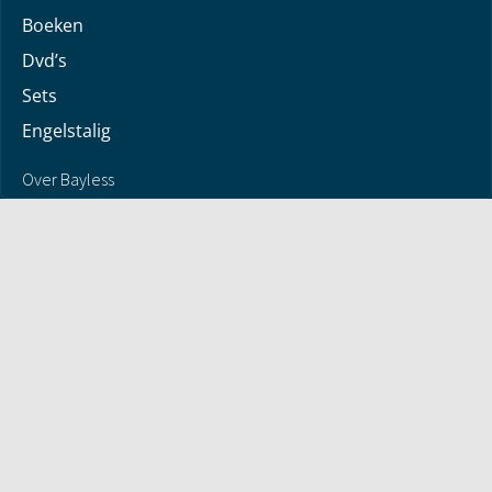
Boeken
Dvd’s
Sets
Engelstalig
Over Bayless
Over Bayless
Geloofsbelijdenis
Contact
Jaarverslag
© 2026 - Antwoorden met Bayless Conley - alle rechten
voorbehouden | Version 0.1.972
COLOFON
Privacyverklaring
Algemene voorwaarden
Retourneren en Terugbetalingen
Contact
Privacyinstellingen