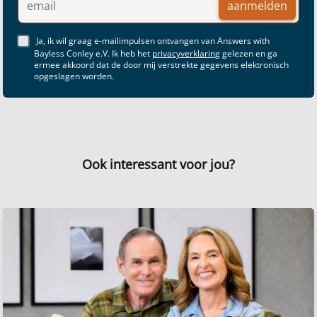
aanmelden
Ja, ik wil graag e-mailimpulsen ontvangen van Answers with
Bayless Conley e.V. Ik heb het
privacyverklaring
gelezen en ga
ermee akkoord dat de door mij verstrekte gegevens elektronisch
opgeslagen worden.
Ook interessant voor jou?