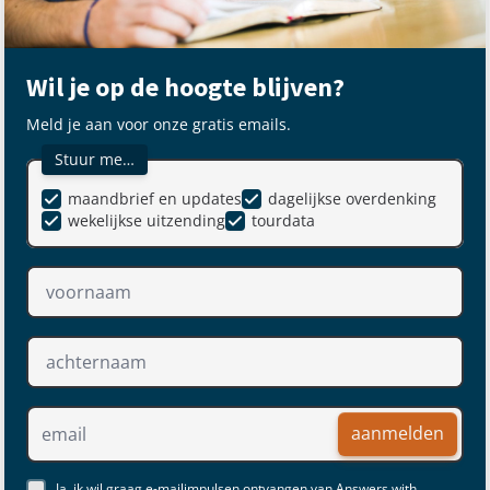
Wil je op de hoogte blijven?
Meld je aan voor onze gratis emails.
Stuur me…
maandbrief en updates
dagelijkse overdenking
wekelijkse uitzending
tourdata
aanmelden
Ja, ik wil graag e-mailimpulsen ontvangen van Answers with