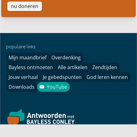
nu doneren
populaire links
Mijn maandbrief
Overdenking
Bayless ontmoeten
Alle artikelen
Zendtijden
Jouw verhaal
Je gebedspunten
God leren kennen
Downloads
YouTube
YouTube
Vind hier bemoedigingen voor je leven! Pastor Bayless