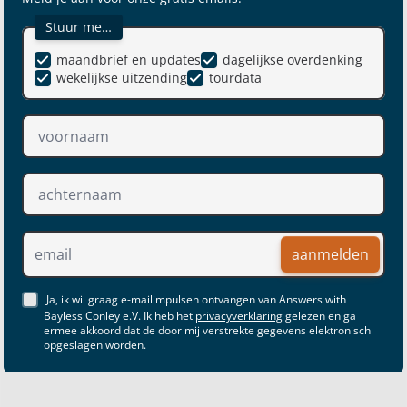
Stuur me…
maandbrief en updates
dagelijkse overdenking
wekelijkse uitzending
tourdata
aanmelden
Ja, ik wil graag e-mailimpulsen ontvangen van Answers with
Bayless Conley e.V. Ik heb het
privacyverklaring
gelezen en ga
ermee akkoord dat de door mij verstrekte gegevens elektronisch
opgeslagen worden.