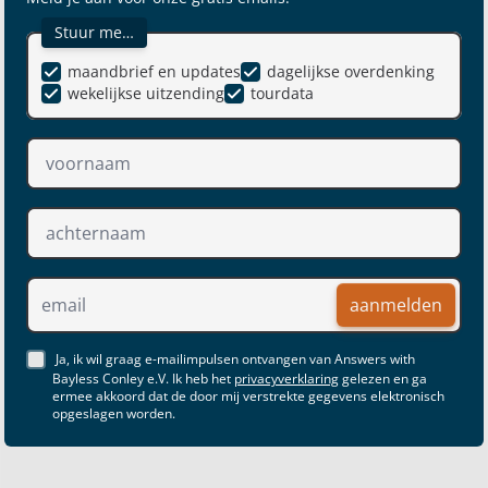
Stuur me…
maandbrief en updates
dagelijkse overdenking
wekelijkse uitzending
tourdata
aanmelden
Ja, ik wil graag e-mailimpulsen ontvangen van Answers with
Bayless Conley e.V. Ik heb het
privacyverklaring
gelezen en ga
ermee akkoord dat de door mij verstrekte gegevens elektronisch
opgeslagen worden.