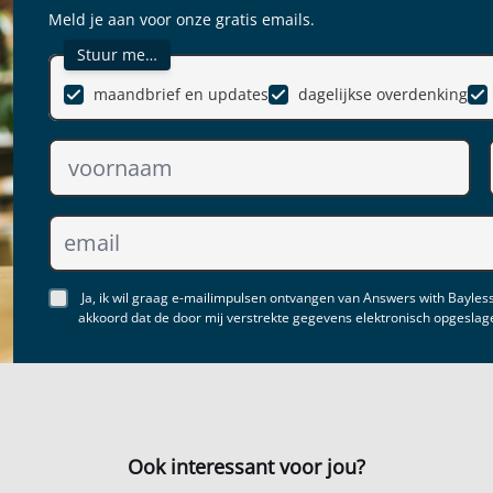
Meld je aan voor onze gratis emails.
Stuur me…
maandbrief en updates
dagelijkse overdenking
Ja, ik wil graag e-mailimpulsen ontvangen van Answers with Bayless
akkoord dat de door mij verstrekte gegevens elektronisch opgesla
Ook interessant voor jou?