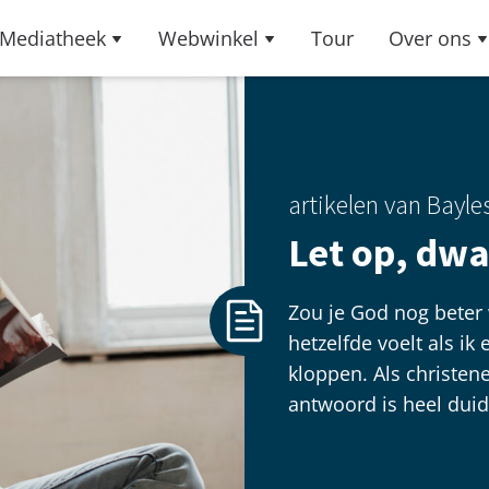
Mediatheek
Webwinkel
Tour
Over ons
artikelen van Bayle
Let op, dwa
Zou je God nog beter 
hetzelfde voelt als ik
kloppen. Als christen
antwoord is heel duide