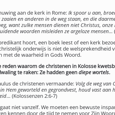
huwing aan de kerk in Rome:
Ik spoor u aan, broe
 zaaien en anderen in de weg staan, en die daarme
weg, want zulke mensen dienen niet Christus, onze
elluidende woorden misleiden ze argeloze mensen…
e predikant hoort, een boek leest of een kerk bezoe
ristelijk onderwijs is niet de welsprekendheid v
 met de waarheid in Gods Woord.
de reden waarom de christenen in Kolosse kwets
dwaling te raken: Ze hadden geen
diepe wortels
.
aulus de christenen vermaande:
Volg de weg van C
 in Hem geworteld en gegrondvest, houd vast aan he
eid
… (Kolossenzen 2:6-7)
s gaat niet vanzelf. We moeten een bewuste inspa
n kennen door de tijd te nemen voor Zijn Woord,