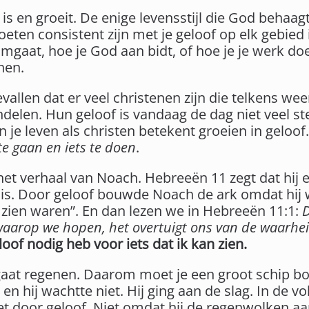
is en groeit. De enige levensstijl die God behaagt 
ten consistent zijn met je geloof op elk gebied in
 omgaat, hoe je God aan bidt, of hoe je je werk do
nen.
evallen dat er veel christenen zijn die telkens 
ndelen. Hun geloof is vandaag de dag niet veel 
n je leven als christen betekent groeien in geloo
te gaan en iets te doen
.
et verhaal van Noach. Hebreeën 11 zegt dat hij 
f is. Door geloof bouwde Noach de ark omdat hi
e zien waren”. En dan lezen we in Hebreeën 11:1:
D
 waarop we hopen, het overtuigt ons van de waarhei
oof nodig heb voor iets dat ik kan zien.
gaat regenen. Daarom moet je een groot schip bo
 en hij wachtte niet. Hij ging aan de slag. In de
et door geloof. Niet omdat hij de regenwolken aa