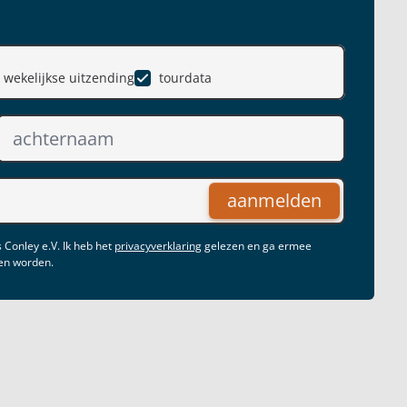
wekelijkse uitzending
tourdata
aanmelden
 Conley e.V. Ik heb het
privacyverklaring
gelezen en ga ermee
gen worden.