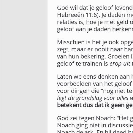
God wil dat je geloof levend 
Hebreeën 11:6). Je daden moe
relaties is, hoe je met geld
geloof aan je daden herken
Misschien is het je ook opg
zegt, maar er nooit naar ha
van hun bekering. Groeien i
geloof te trainen is
erop uit 
Laten we eens denken aan h
voorbeelden van het geloo
voor dingen die “nog niet t
legt de grondslag voor alles
betekent dus dat ik geen gel
God zei tegen Noach: “Het 
Noach ging niet in discussie
Noach de ark. En hij deed h