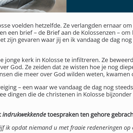
osse voelden hetzelfde. Ze verlangden ernaar om
en een brief – de Brief aan de Kolossenzen – om 
et zijn gevaren waar jij en ik vandaag de dag n
 jonge kerk in Kolosse te infiltreren. Ze beweer
ver God. Ze zeiden dat ze wisten hoe je nog diep
mensen die meer over God wilden weten, kwamen 
reiging – een waar we vandaag de dag nog stee
ee dingen die de christenen in Kolosse bijzonde
t
indrukwekkende
toespraken ten gehore gebrach
hrijf ik opdat niemand u met fraaie redeneringen o