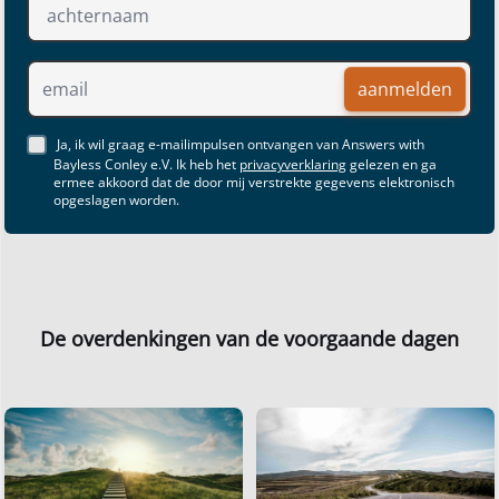
aanmelden
Ja, ik wil graag e-mailimpulsen ontvangen van Answers with
Bayless Conley e.V. Ik heb het
privacyverklaring
gelezen en ga
ermee akkoord dat de door mij verstrekte gegevens elektronisch
opgeslagen worden.
De overdenkingen van de voorgaande dagen