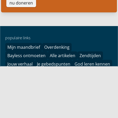
nu doneren
populaire links
Mijn maandbrief
Overdenking
Bayless ontmoeten
Alle artikelen
Zendtijden
Jouw verhaal
Je gebedspunten
God leren kennen
Downloads
YouTube
YouTube
Vind hier bemoedigingen voor je leven! Pastor Bayless
Conley geeft je antwoorden op je levensvragen. Bijbels