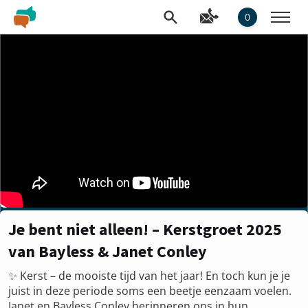
0
Je bent niet alleen! – Kerstgroet 2025
van Bayless & Janet Conley
✨ Kerst – de mooiste tijd van het jaar! En toch kun je je
juist in deze periode soms een beetje eenzaam voelen.
Janet en Bayless Conley herinneren ons in hun