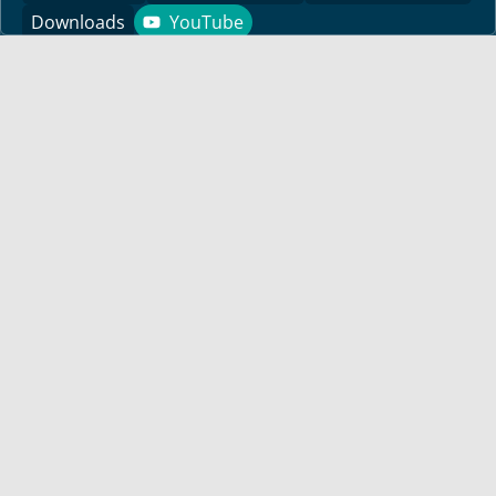
Downloads
YouTube
YouTube
Vind hier bemoedigingen voor je leven! Pastor Bayless
Conley geeft je antwoorden op je levensvragen. Bijbels
gefundeerd, persoonlijk en levensecht.
Voor jou
Mijn maandbrief
Overdenking
Bayless ontmoeten
Alle artikelen
Zendtijden