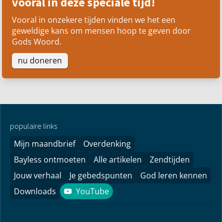
vooral in deze speciale tijd!
Vooral in onzekere tijden vinden we het een
geweldige kans om mensen hoop te geven door
Gods Woord.
nu doneren
populaire links
Mijn maandbrief
Overdenking
Bayless ontmoeten
Alle artikelen
Zendtijden
Jouw verhaal
Je gebedspunten
God leren kennen
Downloads
YouTube
YouTube