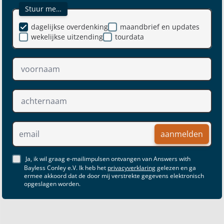
Stuur me…
dagelijkse overdenking
maandbrief en updates
wekelijkse uitzending
tourdata
aanmelden
Ja, ik wil graag e-mailimpulsen ontvangen van Answers with
Bayless Conley e.V. Ik heb het
privacyverklaring
gelezen en ga
ermee akkoord dat de door mij verstrekte gegevens elektronisch
opgeslagen worden.