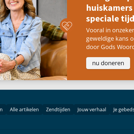
huiskamers 
speciale tijd
Vooral in onzeker
geweldige kans 
door Gods Woord
nu doneren
en
Alle artikelen
Zendtijden
Jouw verhaal
Je gebed