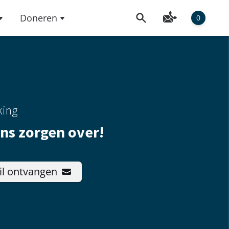
Doneren
0
king
ns zorgen over!
il ontvangen