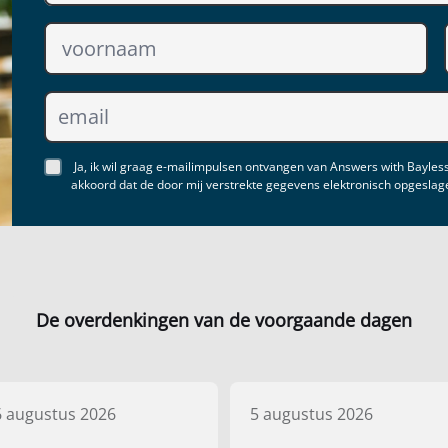
Ja, ik wil graag e-mailimpulsen ontvangen van Answers with Bayless
akkoord dat de door mij verstrekte gegevens elektronisch opgesla
De overdenkingen van de voorgaande dagen
6 augustus 2026
5 augustus 2026