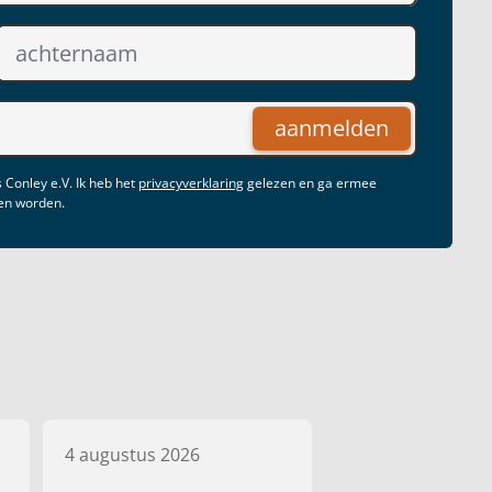
aanmelden
 Conley e.V. Ik heb het
privacyverklaring
gelezen en ga ermee
gen worden.
4 augustus 2026