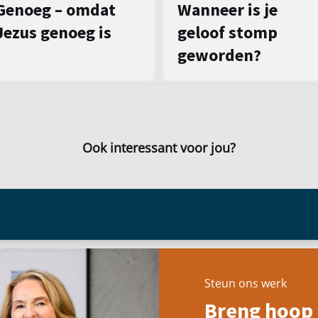
Genoeg – omdat
Wanneer is je
Jezus genoeg is
geloof stomp
geworden?
Ook interessant voor jou?
Steun ons werk
Breng hoop 