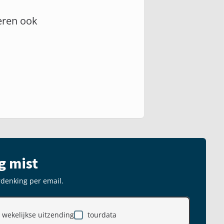
eren ook
g mist
rdenking per email.
wekelijkse uitzending
tourdata