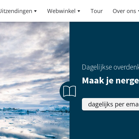
Uitzendingen
Webwinkel
Tour
Over ons
Dagelijkse overden
Maak je nerge
dagelijks per ema