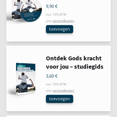
9,90
€
incl. 19% BTW
plus
verzendkosten
toevoegen
Ontdek Gods kracht
voor jou – studiegids
3,60
€
incl. 19% BTW
plus
verzendkosten
toevoegen