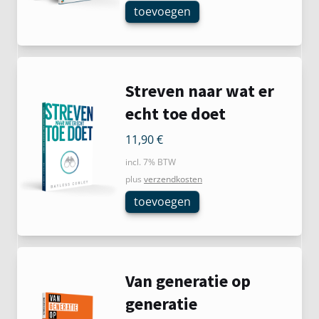
toevoegen
Streven naar wat er
echt toe doet
11,90
€
incl. 7% BTW
plus
verzendkosten
toevoegen
Van generatie op
generatie