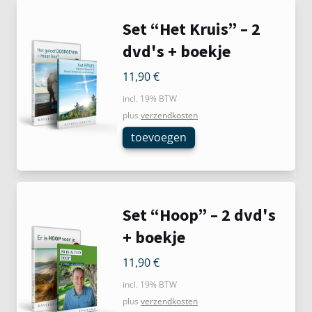
Set “Het Kruis” – 2
dvd's + boekje
11,90
€
incl. 19% BTW
plus
verzendkosten
toevoegen
Set “Hoop” – 2 dvd's
+ boekje
11,90
€
incl. 19% BTW
plus
verzendkosten