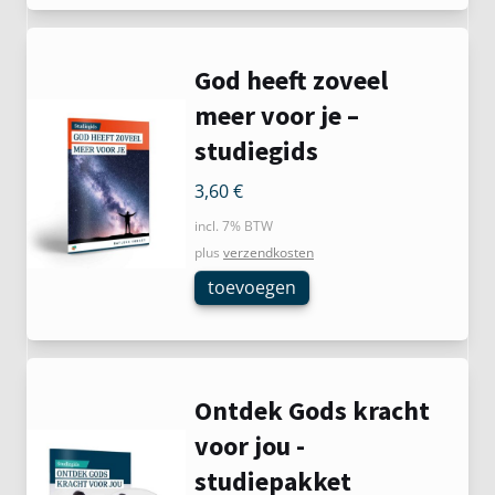
God heeft zoveel
meer voor je –
studiegids
3,60
€
incl. 7% BTW
plus
verzendkosten
toevoegen
Ontdek Gods kracht
voor jou -
studiepakket