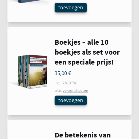
toevoegen
Boekjes – alle 10
boekjes als set voor
een speciale prijs!
35,00
€
incl. 7% BTW
plus
verzendkosten
toevoegen
De betekenis van