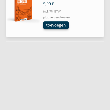
9,90
€
incl. 7% BTW
plus
verzendkosten
toevoegen