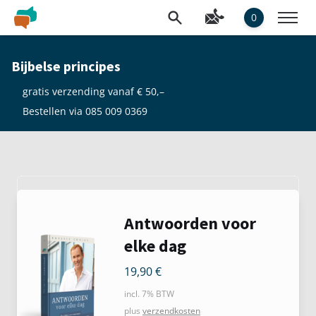
0
Bijbelse principes
gratis verzending vanaf € 50,–
Bestellen via 085 009 0369
Antwoorden voor
elke dag
19,90
€
incl. 7% BTW
plus
verzendkosten