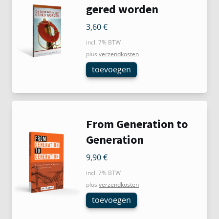
gered worden
3,60
€
incl. 7% BTW
plus
verzendkosten
toevoegen
From Generation to
Generation
9,90
€
incl. 7% BTW
plus
verzendkosten
toevoegen