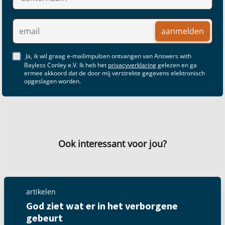
aanmelden
Ja, ik wil graag e-mailimpulsen ontvangen van Answers with
Bayless Conley e.V. Ik heb het
privacyverklaring
gelezen en ga
ermee akkoord dat de door mij verstrekte gegevens elektronisch
opgeslagen worden.
Ook interessant voor jou?
artikelen
God ziet wat er in het verborgene
gebeurt