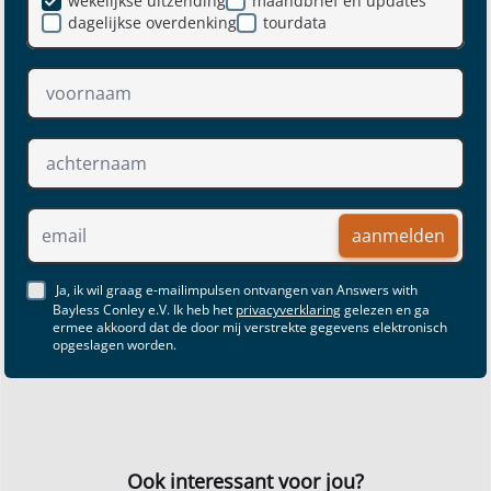
wekelijkse uitzending
maandbrief en updates
dagelijkse overdenking
tourdata
aanmelden
Ja, ik wil graag e-mailimpulsen ontvangen van Answers with
Bayless Conley e.V. Ik heb het
privacyverklaring
gelezen en ga
ermee akkoord dat de door mij verstrekte gegevens elektronisch
opgeslagen worden.
Ook interessant voor jou?