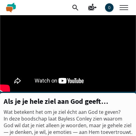
0
Als je je hele ziel aan God geeft…
Wat betekent het om je ziel écht aan God te geven?
In deze boodschap laat Bayless Conley zien waarom
God wil dat je niet alleen je woorden, maar je gehele ziel
— je denken, je wil, je emoties — aan Hem toevertrouwt.