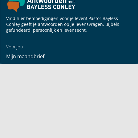
Vind hier bemoedigingen voor je leven! Pastor Bayless
Conley geeft je antwoorden op je levensvragen. Bijbels
gefundeerd, persoonlijk en levensecht.
Voor jou
Mijn maandbrief
Overdenking
Bayless ontmoeten
Alle artikelen
Zendtijden
Jouw verhaal
Je gebedspunten
God leren kennen
Downloads