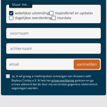
Stuur me…
wekelijkse uitzending
maandbrief en updates
dagelijkse overdenking
tourdata
aanmelden
Ja, ik wil graag e-mailimpulsen ontvangen van Answers with
Bayless Conley e.V. Ik heb het
privacyverklaring
gelezen en ga
ermee akkoord dat de door mij verstrekte gegevens elektronisch
opgeslagen worden.