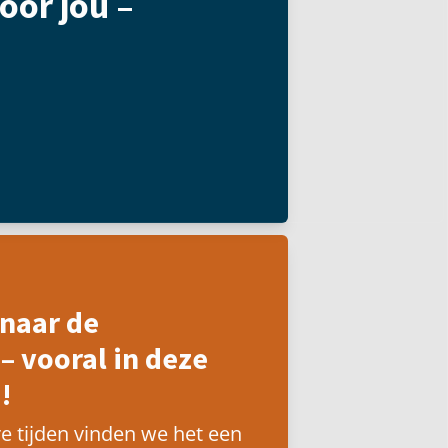
oor jou –
naar de
– vooral in deze
!
e tijden vinden we het een