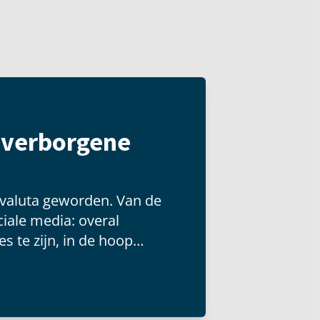
t verborgene
 valuta geworden. Van de
iale media: overal
s te zijn, in de hoop
 groot publiek kunnen