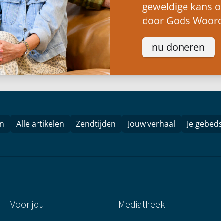
geweldige kans 
door Gods Woord
nu doneren
en
Alle artikelen
Zendtijden
Jouw verhaal
Je gebed
Voor jou
Mediatheek