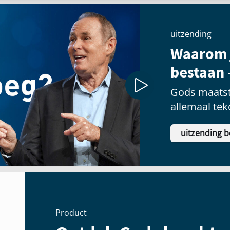
uitzending
Waarom 
bestaan 
Gods maatst
allemaal tek
uitzending b
Product