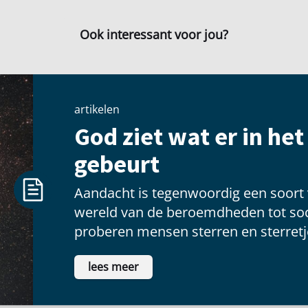
Ook interessant voor jou?
artikelen
God ziet wat er in he
gebeurt
Aandacht is tegenwoordig een soort
wereld van de beroemdheden tot soc
proberen mensen sterren en sterretje
voldoening te vinden als ze voor een
lees meer
schitteren.