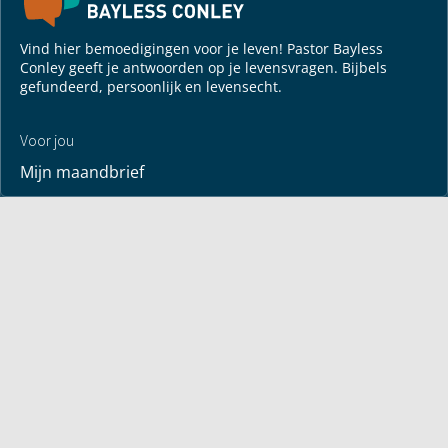
Vind hier bemoedigingen voor je leven! Pastor Bayless
Conley geeft je antwoorden op je levensvragen. Bijbels
gefundeerd, persoonlijk en levensecht.
Voor jou
Mijn maandbrief
Overdenking
Bayless ontmoeten
Alle artikelen
Zendtijden
Jouw verhaal
Je gebedspunten
God leren kennen
Downloads