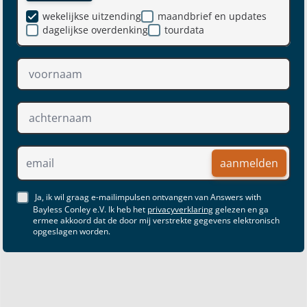
wekelijkse uitzending
maandbrief en updates
dagelijkse overdenking
tourdata
aanmelden
Ja, ik wil graag e-mailimpulsen ontvangen van Answers with
Bayless Conley e.V. Ik heb het
privacyverklaring
gelezen en ga
ermee akkoord dat de door mij verstrekte gegevens elektronisch
opgeslagen worden.