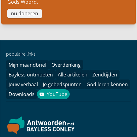
Gods Woord.
nu doneren
populaire links
Mijn maandbrief
Overdenking
Bayless ontmoeten
Alle artikelen
Zendtijden
Jouw verhaal
Je gebedspunten
God leren kennen
Downloads
YouTube
YouTube