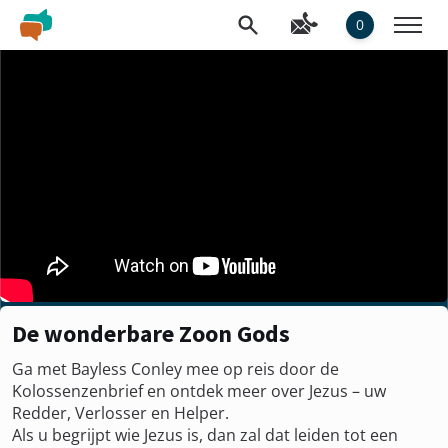
0
De wonderbare Zoon Gods
Ga met Bayless Conley mee op reis door de
Kolossenzenbrief en ontdek meer over Jezus – uw
Redder, Verlosser en Helper.
Als u begrijpt wie Jezus is, dan zal dat leiden tot een