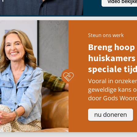
video bekijk
Steun ons werk
Breng hoop 
huiskamers 
speciale tijd
Vooral in onzeker
geweldige kans 
door Gods Woord
nu doneren