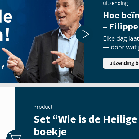
uitzending
Hoe beïn
– Filipp
Elke dag laa
— door wat j
welke priorit
uitzending b
Product
Set “Wie is de Heilige
boekje