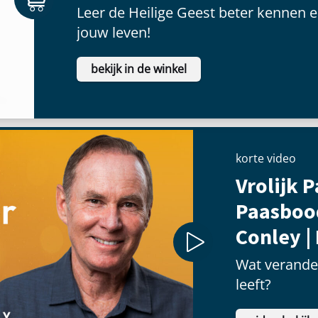
Leer de Heilige Geest beter kennen e
jouw leven!
bekijk in de winkel
korte video
Vrolijk P
Paasboo
Conley |
Wat verander
leeft?