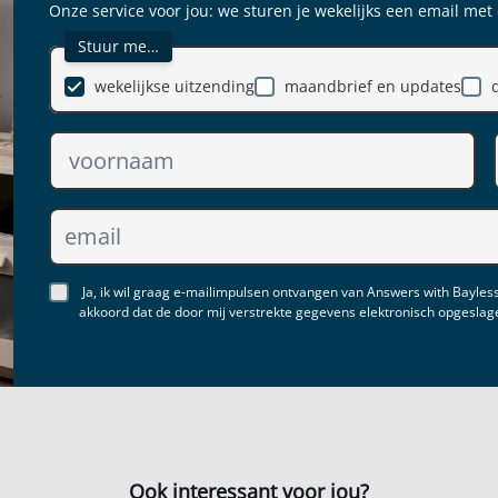
Onze service voor jou: we sturen je wekelijks een email met
Stuur me…
wekelijkse uitzending
maandbrief en updates
Ja, ik wil graag e-mailimpulsen ontvangen van Answers with Bayless
akkoord dat de door mij verstrekte gegevens elektronisch opgesla
Ook interessant voor jou?