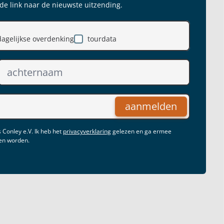
 de link naar de nieuwste uitzending.
dagelijkse overdenking
tourdata
aanmelden
 Conley e.V. Ik heb het
privacyverklaring
gelezen en ga ermee
gen worden.