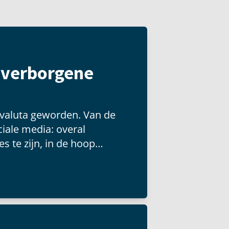
t verborgene
 valuta geworden. Van de
iale media: overal
s te zijn, in de hoop
 groot publiek kunnen