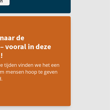
en
naar de
– vooral in deze
!
e tijden vinden we het een
om mensen hoop te geven
.