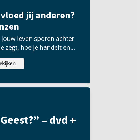
vloed jij anderen?
enzen
t jouw leven sporen achter
e zegt, hoe je handelt en
eiten je stelt.
ekijken
 Geest?” – dvd +