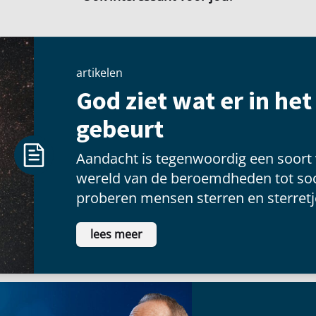
artikelen
God ziet wat er in he
gebeurt
Aandacht is tegenwoordig een soort
wereld van de beroemdheden tot soc
proberen mensen sterren en sterretje
voldoening te vinden als ze voor een
lees meer
schitteren.