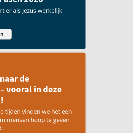
t er als Jezus werkelijk
en
naar de
– vooral in deze
!
e tijden vinden we het een
om mensen hoop te geven
.