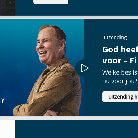
uitzending
God heef
voor – F
Welke besliss
nu voor jou?
uitzending b