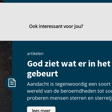
Ook interessant voor jou?
artikelen
God ziet wat er in he
gebeurt
Aandacht is tegenwoordig een soort
wereld van de beroemdheden tot soc
proberen mensen sterren en sterretje
voldoening te vinden als ze voor een
lees meer
schitteren.