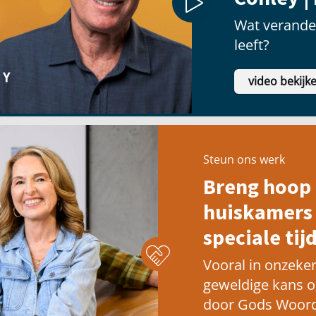
Wat verander
leeft?
video bekijk
Steun ons werk
Breng hoop 
huiskamers 
speciale tijd
Vooral in onzeker
geweldige kans 
door Gods Woord