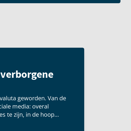
t verborgene
 valuta geworden. Van de
iale media: overal
s te zijn, in de hoop
 groot publiek kunnen