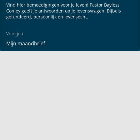
Vind hier bemoedigingen voor je leven! Pastor Bayless
Conley geeft je antwoorden op je levensvragen. Bijbels
gefundeerd, persoonlijk en levensecht.
Voor jou
Mijn maandbrief
Overdenking
Bayless ontmoeten
Alle artikelen
Zendtijden
Jouw verhaal
Je gebedspunten
God leren kennen
Downloads
Mediatheek