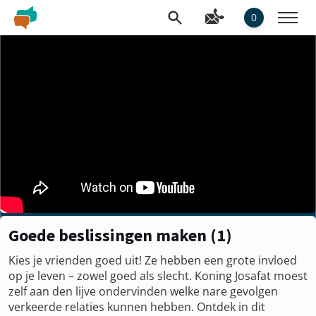
0
Goede beslissingen maken (1)
Kies je vrienden goed uit! Ze hebben een grote invloed
op je leven – zowel goed als slecht. Koning Josafat moest
zelf aan den lijve ondervinden welke nare gevolgen
verkeerde relaties kunnen hebben. Ontdek in dit