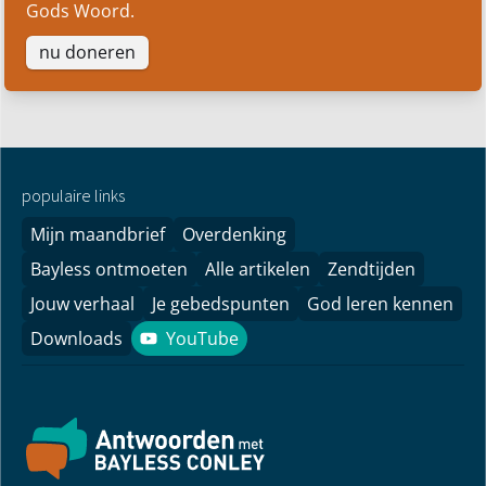
Gods Woord.
nu doneren
populaire links
Mijn maandbrief
Overdenking
Bayless ontmoeten
Alle artikelen
Zendtijden
Jouw verhaal
Je gebedspunten
God leren kennen
Downloads
YouTube
YouTube