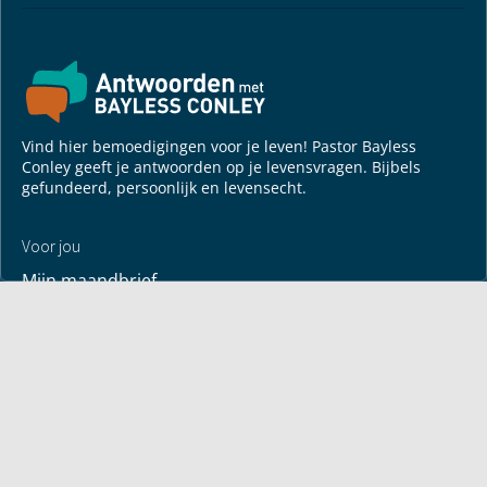
Vind hier bemoedigingen voor je leven! Pastor Bayless
Conley geeft je antwoorden op je levensvragen. Bijbels
gefundeerd, persoonlijk en levensecht.
Voor jou
Mijn maandbrief
Overdenking
Bayless ontmoeten
Alle artikelen
Zendtijden
Jouw verhaal