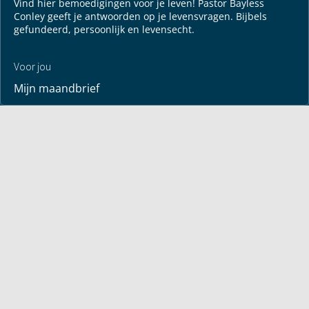
Vind hier bemoedigingen voor je leven! Pastor Bayless
Conley geeft je antwoorden op je levensvragen. Bijbels
gefundeerd, persoonlijk en levensecht.
Voor jou
Mijn maandbrief
Overdenking
Bayless ontmoeten
Alle artikelen
Zendtijden
Jouw verhaal
Je gebedspunten
God leren kennen
Downloads
Mediatheek