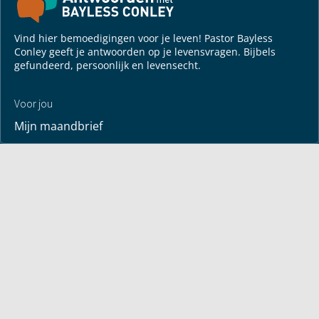
Vind hier bemoedigingen voor je leven! Pastor Bayless
Conley geeft je antwoorden op je levensvragen. Bijbels
gefundeerd, persoonlijk en levensecht.
Voor jou
Mijn maandbrief
Overdenking
Bayless ontmoeten
Alle artikelen
Zendtijden
Jouw verhaal
Je gebedspunten
God leren kennen
Downloads