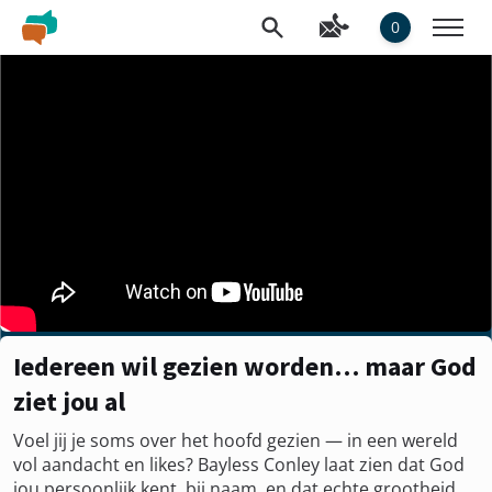
0
Iedereen wil gezien worden… maar God
ziet jou al
Voel jij je soms over het hoofd gezien — in een wereld
vol aandacht en likes? Bayless Conley laat zien dat God
jou persoonlijk kent, bij naam, en dat echte grootheid