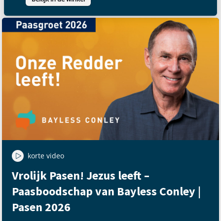
Hoe beïnvloed jij anderen? –
Filippenzen
uitzending bekijken
Product
Set “Wie is de Heilige
Geest?” – dvd + boekje
bekijk in de winkel