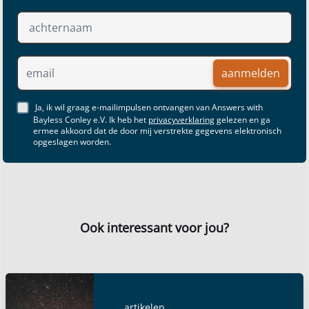
aanmelden
Ja, ik wil graag e-mailimpulsen ontvangen van Answers with
Bayless Conley e.V. Ik heb het
privacyverklaring
gelezen en ga
ermee akkoord dat de door mij verstrekte gegevens elektronisch
opgeslagen worden.
Ook interessant voor jou?
artikelen