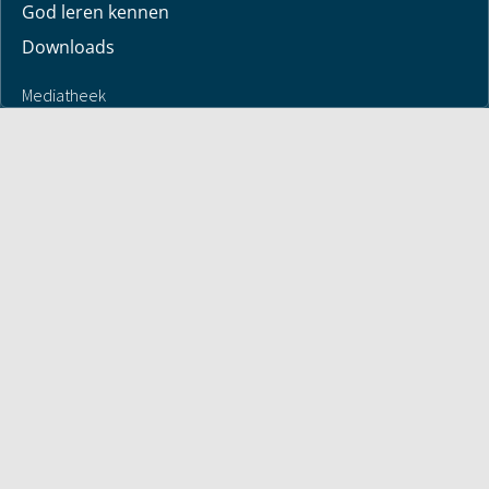
Voor jou
Mijn maandbrief
Overdenking
Bayless ontmoeten
Alle artikelen
Zendtijden
Jouw verhaal
Je gebedspunten
God leren kennen
Downloads
Mediatheek
Uitzending van de week
Alle korte video’s