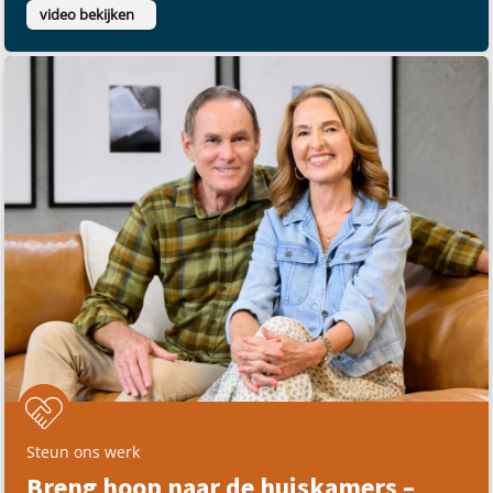
korte video
Vrolijk Pasen! Jezus leeft –
Paasboodschap van Bayless Conley |
Pasen 2026
video bekijken