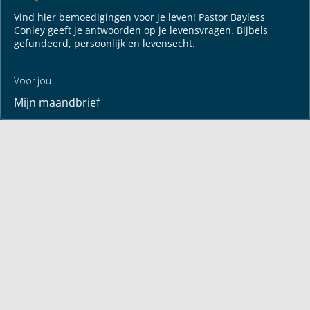
Vind hier bemoedigingen voor je leven! Pastor Bayless
Conley geeft je antwoorden op je levensvragen. Bijbels
gefundeerd, persoonlijk en levensecht.
Voor jou
Mijn maandbrief
Overdenking
Bayless ontmoeten
Alle artikelen
Zendtijden
Jouw verhaal
Je gebedspunten
God leren kennen
Downloads
Mediatheek