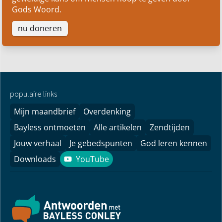
Gods Woord.
nu doneren
populaire links
Mijn maandbrief
Overdenking
Bayless ontmoeten
Alle artikelen
Zendtijden
Jouw verhaal
Je gebedspunten
God leren kennen
Downloads
YouTube
YouTube