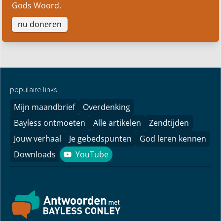
Gods Woord.
nu doneren
populaire links
Mijn maandbrief
Overdenking
Bayless ontmoeten
Alle artikelen
Zendtijden
Jouw verhaal
Je gebedspunten
God leren kennen
Downloads
YouTube
YouTube