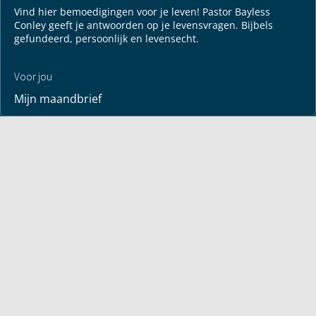
Vind hier bemoedigingen voor je leven! Pastor Bayless
Conley geeft je antwoorden op je levensvragen. Bijbels
gefundeerd, persoonlijk en levensecht.
Voor jou
Mijn maandbrief
Overdenking
Bayless ontmoeten
Alle artikelen
Zendtijden
Jouw verhaal
Je gebedspunten
God leren kennen
Downloads
Mediatheek