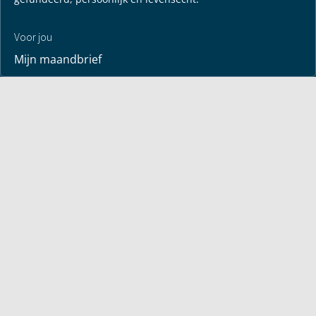
Voor jou
Mijn maandbrief
Overdenking
Bayless ontmoeten
Alle artikelen
Zendtijden
Jouw verhaal
Je gebedspunten
God leren kennen
Downloads
Mediatheek
Uitzending van de week
Alle korte video’s