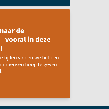
naar de
– vooral in deze
!
e tijden vinden we het een
om mensen hoop te geven
.