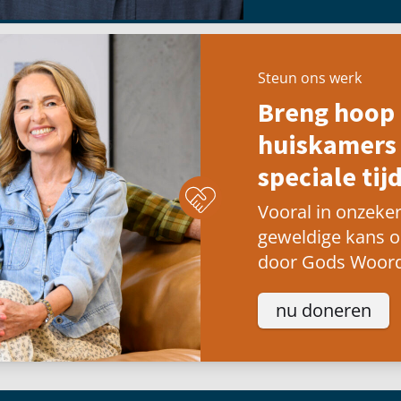
Steun ons werk
Breng hoop 
huiskamers 
speciale tijd
Vooral in onzeker
geweldige kans 
door Gods Woord
nu doneren