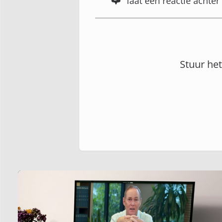
laat een reactie acht
Stuur he