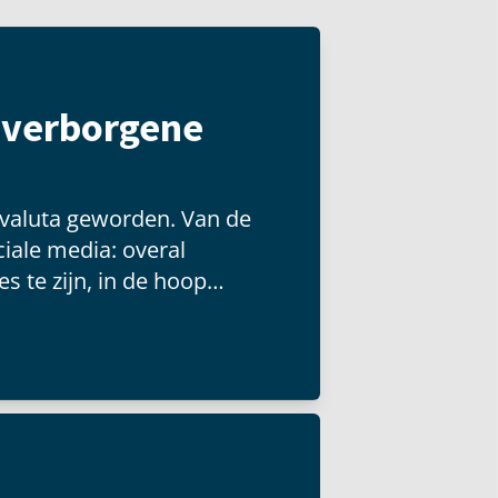
t verborgene
 valuta geworden. Van de
iale media: overal
s te zijn, in de hoop
 groot publiek kunnen