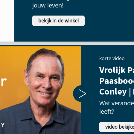
jouw leven!
bekijk in de winkel
korte video
Vrolijk P
Paasboo
Conley |
Wat verander
leeft?
video bekijk