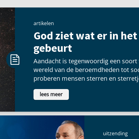
artikelen
God ziet wat er in he
gebeurt
Aandacht is tegenwoordig een soort
wereld van de beroemdheden tot soc
proberen mensen sterren en sterretje
voldoening te vinden als ze voor een
lees meer
schitteren.
uitzending