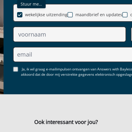
Stuur me…
wekelijkse uitzending
maandbrief en updates
Ja, ik wil graag e-mailimpulsen ontvangen van Answers with Bayless
akkoord dat de door mij verstrekte gegevens elektronisch opgesla
Ook interessant voor jou?