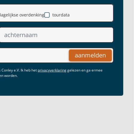
dagelijkse overdenking
tourdata
aanmelden
 Conley e.V. Ik heb het
privacyverklaring
gelezen en ga ermee
gen worden.