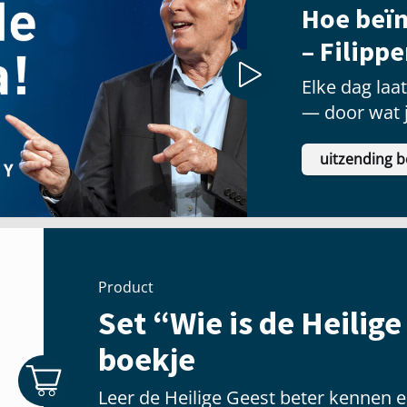
Hoe beïn
– Filipp
Elke dag laa
— door wat j
welke priorit
uitzending b
Product
Set “Wie is de Heilige
boekje
Leer de Heilige Geest beter kennen e