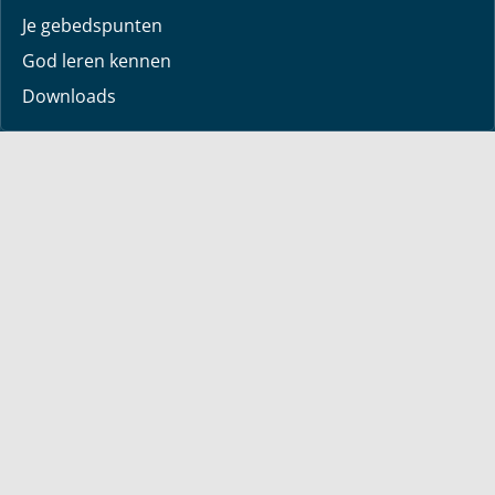
Je gebedspunten
God leren kennen
Downloads
Mediatheek
Uitzending van de week
Alle korte video’s
Webwinkel
Boeken
Dvd’s
Sets
Engelstalig
Over Bayless
Over Bayless