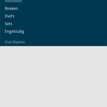
Webwinkel
Boeken
Dvd’s
Sets
Engelstalig
Over Bayless
Over Bayless
Geloofsbelijdenis
Contact
Jaarverslag
© 2026 - Antwoorden met Bayless Conley - alle rechten
voorbehouden | Version 0.1.972
COLOFON
Privacyverklaring
Algemene voorwaarden
Retourneren en Terugbetalingen
Contact
Privacyinstellingen