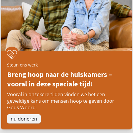
Steun ons werk
Breng hoop naar de huiskamers –
vooral in deze speciale tijd!
Vooral in onzekere tijden vinden we het een
geweldige kans om mensen hoop te geven door
Gods Woord.
nu doneren