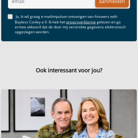
aanmelden
Ja, ik wil graag e-mailimpulsen ontvangen van Answers with
Bayless Conley e.V. Ik heb het
privacyverklaring
gelezen en ga
ermee akkoord dat de door mij verstrekte gegevens elektronisch
opgeslagen worden.
Ook interessant voor jou?