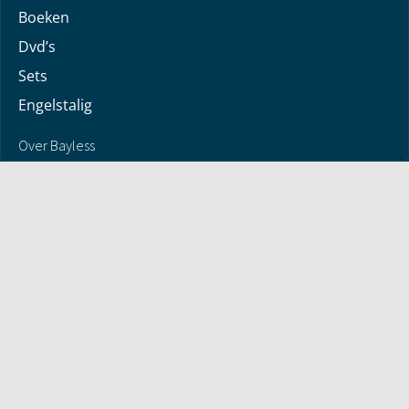
Boeken
Dvd’s
Sets
Engelstalig
Over Bayless
Over Bayless
Geloofsbelijdenis
Contact
Jaarverslag
© 2026 - Antwoorden met Bayless Conley - alle rechten
voorbehouden | Version 0.1.972
COLOFON
Privacyverklaring
Algemene voorwaarden
Retourneren en Terugbetalingen
Contact
Privacyinstellingen