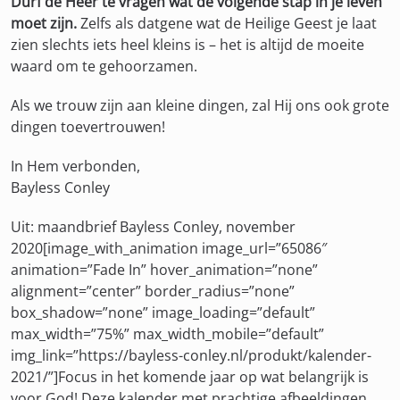
Durf de Heer te vragen wat de volgende stap in je leven
moet zijn.
Zelfs als datgene wat de Heilige Geest je laat
zien slechts iets heel kleins is – het is altijd de moeite
waard om te gehoorzamen.
Als we trouw zijn aan kleine dingen, zal Hij ons ook grote
dingen toevertrouwen!
In Hem verbonden,
Bayless Conley
Uit: maandbrief Bayless Conley, november
2020[image_with_animation image_url=”65086″
animation=”Fade In” hover_animation=”none”
alignment=”center” border_radius=”none”
box_shadow=”none” image_loading=”default”
max_width=”75%” max_width_mobile=”default”
img_link=”https://bayless-conley.nl/produkt/kalender-
2021/”]Focus in het komende jaar op wat belangrijk is
voor God! Deze kalender met prachtige afbeeldingen,