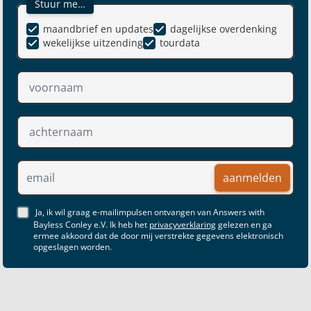
Stuur me…
maandbrief en updates
dagelijkse overdenking
wekelijkse uitzending
tourdata
aanmelden
Ja, ik wil graag e-mailimpulsen ontvangen van Answers with
Bayless Conley e.V. Ik heb het
privacyverklaring
gelezen en ga
ermee akkoord dat de door mij verstrekte gegevens elektronisch
opgeslagen worden.