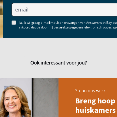
Ja, ik wil graag e-mailimpulsen ontvangen van Answers with Bayless
akkoord dat de door mij verstrekte gegevens elektronisch opgesla
Ook interessant voor jou?
Steun ons werk
Breng hoop 
huiskamers 