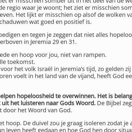
iet er misschien somber uit in het deel van de we
de regio waar je woont; het ziet er misschien som
 leven. Het lijkt er misschien op alsof de wolken
chaduwen wat goed en positief is.
edigen en tegen je zeggen dat niet alles hopeloo
ierboven in Jeremia 29 en 31.
ede en hoop voor jou, niet van rampen.
olle toekomst.
or het volk Israël in Jeremia’s tijd, zo gelden zij
rloren voelt in het land van de vijand, heeft God
 helpen hopeloosheid te overwinnen. Het is belangr
t uit het luisteren naar Gods Woord.
De Bijbel zeg
t door het Woord van God.
met hoop. De duivel zou je graag isoleren zodat j
un leven heeft gedaan en hoe God hen door situat