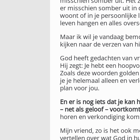
misschien somber uit. Het z
er misschien somber uit in 
woont of in je persoonlijke
leven hangen en alles overs
Maar ik wil je vandaag bemo
kijken naar de verzen van h
God heeft gedachten van vr
Hij zegt: Je hebt een hoopv
Zoals deze woorden golden vo
je je helemaal alleen en ve
plan voor jou.
En er is nog iets dat je kan
– net als geloof – voortkom
horen en verkondiging kom
Mijn vriend, zo is het ook 
vertellen over wat God in h