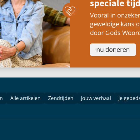
speciale tijd
Vooral in onzeker
geweldige kans 
door Gods Woord
nu doneren
en
Alle artikelen
Zendtijden
Jouw verhaal
Je gebed