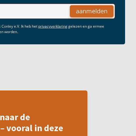
aanmelden
 Conley e.V. Ik heb het
privacyverklaring
gelezen en ga ermee
gen worden.
naar de
– vooral in deze