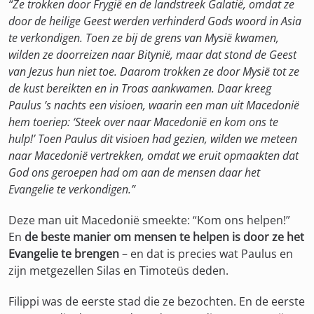
“Ze trokken door Frygië en de landstreek Galatië, omdat ze
door de heilige Geest werden verhinderd Gods woord in Asia
te verkondigen. Toen ze bij de grens van Mysië kwamen,
wilden ze doorreizen naar Bitynië, maar dat stond de Geest
van Jezus hun niet toe. Daarom trokken ze door Mysië tot ze
de kust bereikten en in Troas aankwamen. Daar kreeg
Paulus ’s nachts een visioen, waarin een man uit Macedonië
hem toeriep: ‘Steek over naar Macedonië en kom ons te
hulp!’ Toen Paulus dit visioen had gezien, wilden we meteen
naar Macedonië vertrekken, omdat we eruit opmaakten dat
God ons geroepen had om aan de mensen daar het
Evangelie te verkondigen.”
Deze man uit Macedonië smeekte: “Kom ons helpen!”
En
de beste manier om mensen te helpen is door ze het
Evangelie te brengen
– en dat is precies wat Paulus en
zijn metgezellen Silas en Timoteüs deden.
Filippi was de eerste stad die ze bezochten. En de eerste