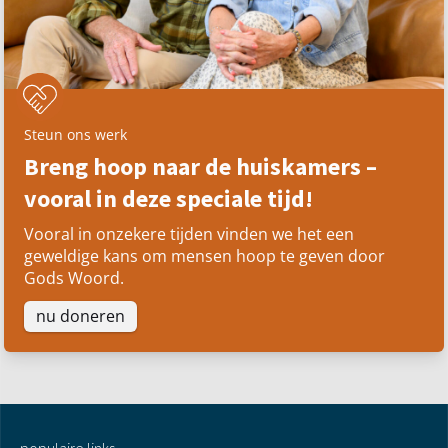
Steun ons werk
Breng hoop naar de huiskamers –
vooral in deze speciale tijd!
Vooral in onzekere tijden vinden we het een
geweldige kans om mensen hoop te geven door
Gods Woord.
nu doneren
populaire links