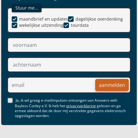
Stuur me…
maandbrief en updates
dagelijkse overdenking
wekelijkse uitzending
tourdata
aanmelden
Ja, ik wil graag e-mailimpulsen ontvangen van Answers with
Bayless Conley e.V. Ik heb het
privacyverklaring
gelezen en ga
ermee akkoord dat de door mij verstrekte gegevens elektronisch
opgeslagen worden.