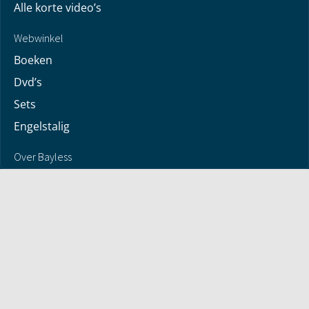
Alle korte video’s
Webwinkel
Boeken
Dvd’s
Sets
Engelstalig
Over Bayless
Over Bayless
Geloofsbelijdenis
Contact
Jaarverslag
© 2026 - Antwoorden met Bayless Conley - alle rechten