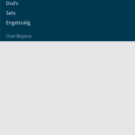
Dvd’s
Sets
Engelstalig
Over Bayless
Over Bayless
Geloofsbelijdenis
Contact
Jaarverslag
© 2026 - Antwoorden met Bayless Conley - alle rechten
voorbehouden | Version 0.1.972
COLOFON
Privacyverklaring
Algemene voorwaarden
Retourneren en Terugbetalingen
Contact
Privacyinstellingen
Contract annuleren