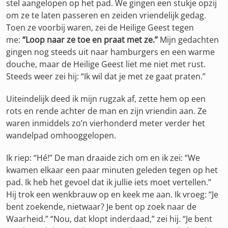
stel aangelopen op het pad. We gingen een stukje opzij
om ze te laten passeren en zeiden vriendelijk gedag.
Toen ze voorbij waren, zei de Heilige Geest tegen
me:
“Loop naar ze toe en praat met ze.”
Mijn gedachten
gingen nog steeds uit naar hamburgers en een warme
douche, maar de Heilige Geest liet me niet met rust.
Steeds weer zei hij: “Ik wil dat je met ze gaat praten.”
Uiteindelijk deed ik mijn rugzak af, zette hem op een
rots en rende achter de man en zijn vriendin aan. Ze
waren inmiddels zo’n vierhonderd meter verder het
wandelpad omhooggelopen.
Ik riep: “Hé!” De man draaide zich om en ik zei: “We
kwamen elkaar een paar minuten geleden tegen op het
pad. Ik heb het gevoel dat ik jullie iets moet vertellen.”
Hij trok een wenkbrauw op en keek me aan. Ik vroeg: “Je
bent zoekende, nietwaar? Je bent op zoek naar de
Waarheid.” “Nou, dat klopt inderdaad,” zei hij. “Je bent