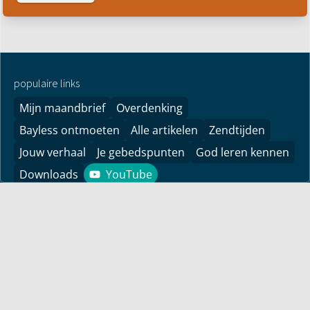
populaire links
Mijn maandbrief
Overdenking
Bayless ontmoeten
Alle artikelen
Zendtijden
Jouw verhaal
Je gebedspunten
God leren kennen
Downloads
YouTube
YouTube
Vind hier bemoedigingen voor je leven! Pastor Bayless
Conley geeft je antwoorden op je levensvragen. Bijbels
gefundeerd, persoonlijk en levensecht.