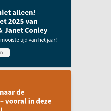
iet alleen! –
et 2025 van
& Janet Conley
mooiste tijd van het jaar!
en
naar de
– vooral in deze
!