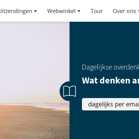
Uitzendingen
Webwinkel
Tour
Over ons
Dagelijkse overden
Wat denken a
dagelijks per ema