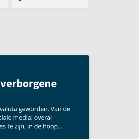
t verborgene
 valuta geworden. Van de
iale media: overal
s te zijn, in de hoop
 groot publiek kunnen