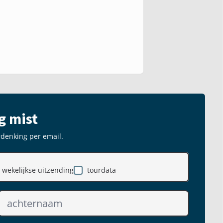
g mist
rdenking per email.
wekelijkse uitzending
tourdata