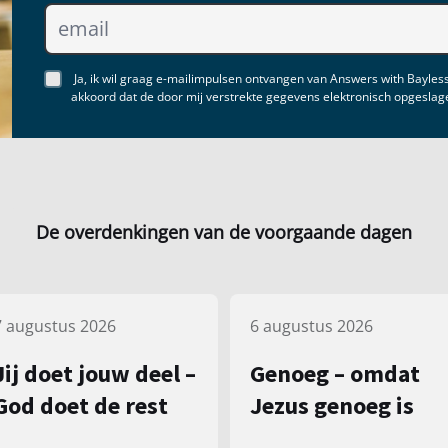
Ja, ik wil graag e-mailimpulsen ontvangen van Answers with Bayless
akkoord dat de door mij verstrekte gegevens elektronisch opgesla
De overdenkingen van de voorgaande dagen
7 augustus 2026
6 augustus 2026
Jij doet jouw deel –
Genoeg – omdat
God doet de rest
Jezus genoeg is