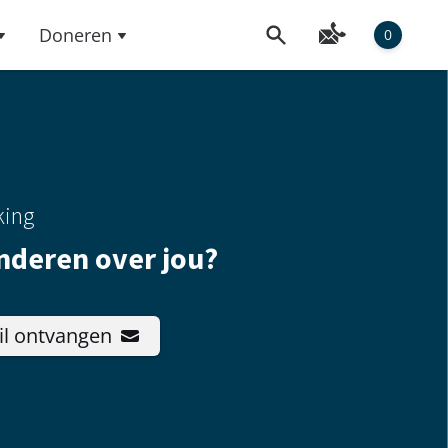
Doneren
0
king
nderen over jou?
il ontvangen