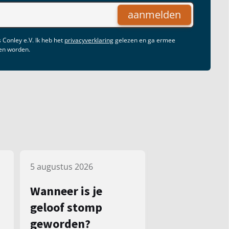
aanmelden
 Conley e.V. Ik heb het
privacyverklaring
gelezen en ga ermee
gen worden.
5 augustus 2026
Wanneer is je
geloof stomp
geworden?