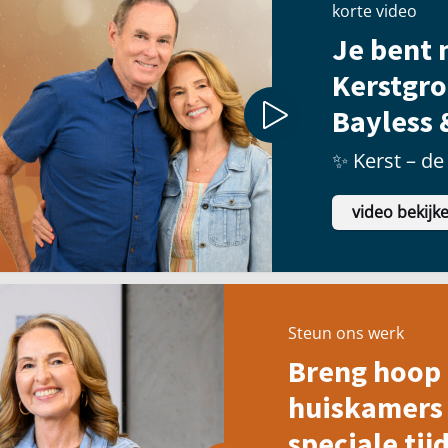
korte video
Je bent n
Kerstgro
Bayless 
✨ Kerst – de 
video bekijk
Steun ons werk
Breng hoop 
huiskamers 
speciale tijd