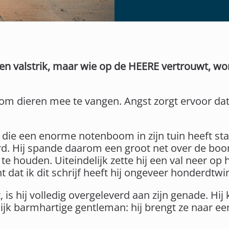
 valstrik, maar wie op de HEERE vertrouwt, word
om dieren mee te vangen. Angst zorgt ervoor dat j
d die een enorme notenboom in zijn tuin heeft st
. Hij spande daarom een groot net over de boo
te houden. Uiteindelijk zette hij een val neer op 
at ik dit schrijf heeft hij ongeveer honderdtwi
t, is hij volledig overgeleverd aan zijn genade. Hi
lijk barmhartige gentleman: hij brengt ze naar ee