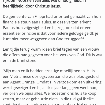
rijkdom, voorzien van alles wat u nodig hebt, in
heerlijkheid, door Christus Jezus.
De gemeente van Filippi had prioriteit gemaakt van hun
financiële steun aan Paulus. In deze verzen erkent
Paulus hun vrijgevigheid en hij zegt ook dat er een
essentieel principe is dat voor iedere gelovige geldt: je
kunt niet meer weggeven dan God teruggeeft!
Een tijdje terug kwam ik een brief tegen van een vrouw
die offers had gegeven voor het werk van God. Dit is wat
er in de brief stond:
‘Mijn man en ik hadden ernstige moeilijkheden. Hij is
een Vietnamese oorlogsveteraan die was blootgesteld
aan Agent Orange. Omdat zijn verzoek om een uitkering
werd geweigerd en hij al drie jaar lang geen werk had,
verloren we bijna alles. We moesten ons huis te koop
zetten, maar er gebeurde niets. In die tijd gaf ik elke
cent die ik verdiende weg en bad continu. Het ene na