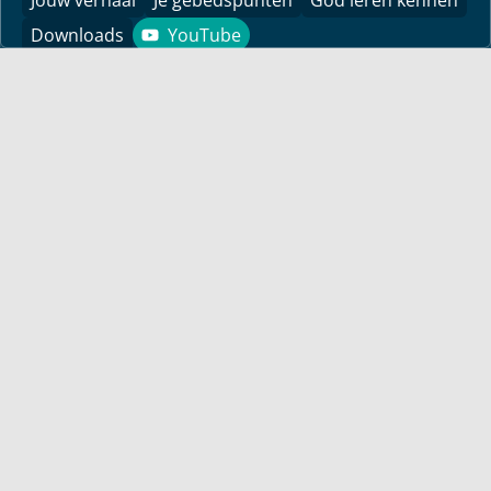
Downloads
YouTube
YouTube
Vind hier bemoedigingen voor je leven! Pastor Bayless
Conley geeft je antwoorden op je levensvragen. Bijbels
gefundeerd, persoonlijk en levensecht.
Voor jou
Mijn maandbrief
Overdenking
Bayless ontmoeten
Alle artikelen
Zendtijden