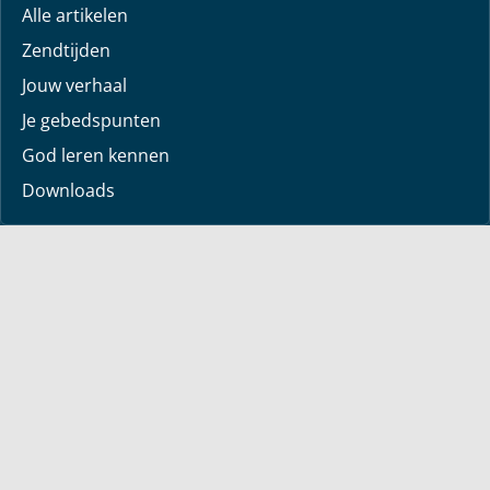
Alle artikelen
Zendtijden
Jouw verhaal
Je gebedspunten
God leren kennen
Downloads
Mediatheek
Uitzending van de week
Alle korte video’s
Webwinkel
Boeken
Dvd’s
Sets