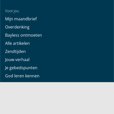
Voor jou
Mijn maandbrief
Overdenking
Bayless ontmoeten
Alle artikelen
Zendtijden
Jouw verhaal
Je gebedspunten
God leren kennen
Downloads
Mediatheek
Uitzending van de week
Alle korte video’s